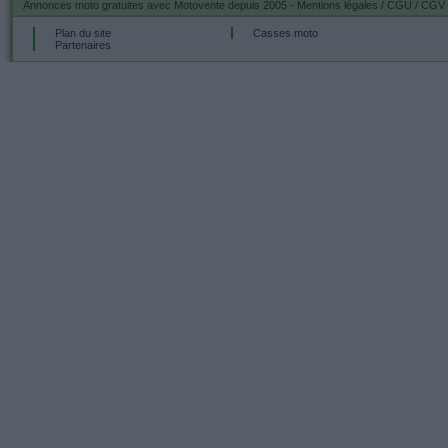
Annonces moto gratuites
avec Motovente depuis 2005 -
Mentions légales / CGU / CGV
Plan du site
Casses moto
Partenaires