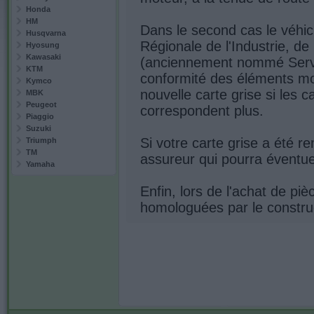
Honda
HM
Dans le second cas le véhic
Husqvarna
Régionale de l'Industrie, d
Hyosung
Kawasaki
(anciennement nommé Servic
KTM
conformité des éléments mo
Kymco
nouvelle carte grise si les 
MBK
Peugeot
correspondent plus.
Piaggio
Suzuki
Si votre carte grise a été 
Triumph
TM
assureur qui pourra éventuel
Yamaha
Enfin, lors de l'achat de pi
homologuées par le construc